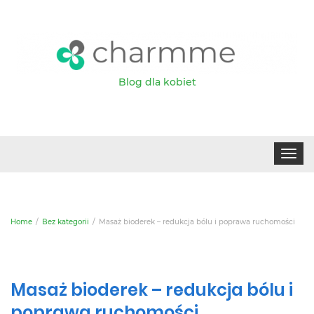
Blog dla kobiet
Toggle
navigat
Home
Bez kategorii
Masaż bioderek – redukcja bólu i poprawa ruchomości
Masaż bioderek – redukcja bólu i
poprawa ruchomości