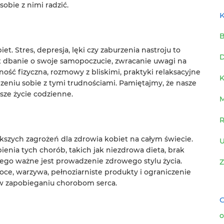
obie z nimi radzić.
K
B
t. Stres, depresja, lęki czy zaburzenia nastroju to
D
t dbanie o swoje samopoczucie, zwracanie uwagi na
ność fizyczna, rozmowy z bliskimi, praktyki relaksacyjne
K
zeniu sobie z tymi trudnościami. Pamiętajmy, że nasze
ze życie codzienne.
R
szych zagrożeń dla zdrowia kobiet na całym świecie.
U
nia tych chorób, takich jak niezdrowa dieta, brak
tego ważne jest prowadzenie zdrowego stylu życia.
Z
ce, warzywa, pełnoziarniste produkty i ograniczenie
i w zapobieganiu chorobom serca.
C
o