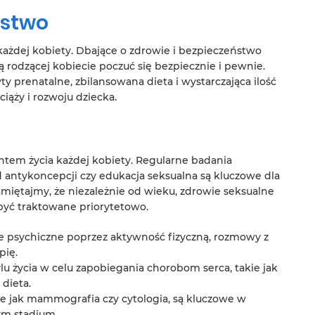
ństwo
 każdej kobiety. Dbające o zdrowie i bezpieczeństwo
ją rodzącej kobiecie poczuć się bezpiecznie i pewnie.
y prenatalne, zbilansowana dieta i wystarczająca ilość
iąży i rozwoju dziecka.
tem życia każdej kobiety. Regularne badania
antykoncepcji czy edukacja seksualna są kluczowe dla
miętajmy, że niezależnie od wieku, zdrowie seksualne
 być traktowane priorytetowo.
e psychiczne poprzez aktywność fizyczną, rozmowy z
pię.
u życia w celu zapobiegania chorobom serca, takie jak
dieta.
ie jak mammografia czy cytologia, są kluczowe w
m stadium.