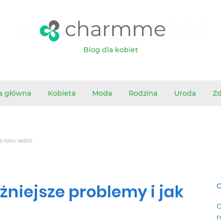
Blog dla kobiet
a główna
Kobieta
Moda
Rodzina
Uroda
Z
z nimi radzić
żniejsze problemy i jak
O
C
r