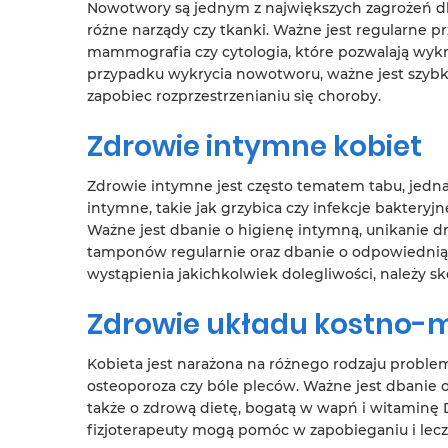
Nowotwory są jednym z największych zagrożeń dl
różne narządy czy tkanki. Ważne jest regularne p
mammografia czy cytologia, które pozwalają w
przypadku wykrycia nowotworu, ważne jest szybkie
zapobiec rozprzestrzenianiu się choroby.
Zdrowie intymne kobiet
Zdrowie intymne jest często tematem tabu, jedna
intymne, takie jak grzybica czy infekcje bakteryj
Ważne jest dbanie o higienę intymną, unikanie dr
tamponów regularnie oraz dbanie o odpowiedni
wystąpienia jakichkolwiek dolegliwości, należy sk
Zdrowie układu kostno-
Kobieta jest narażona na różnego rodzaju probl
osteoporoza czy bóle pleców. Ważne jest dbanie 
także o zdrową dietę, bogatą w wapń i witaminę 
fizjoterapeuty mogą pomóc w zapobieganiu i lecz