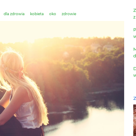
Z
dla zdrowia
kobieta
oko
zdrowie
z
P
w
M
d
D
w
Z