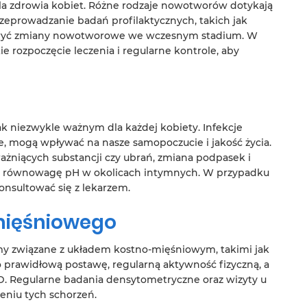
a zdrowia kobiet. Różne rodzaje nowotworów dotykają
rzeprowadzanie badań profilaktycznych, takich jak
ykryć zmiany nowotworowe we wczesnym stadium. W
 rozpoczęcie leczenia i regularne kontrole, aby
k niezwykle ważnym dla każdej kobiety. Infekcje
ne, mogą wpływać na nasze samopoczucie i jakość życia.
ażniących substancji czy ubrań, zmiana podpasek i
ą równowagę pH w okolicach intymnych. W przypadku
onsultować się z lekarzem.
mięśniowego
emy związane z układem kostno-mięśniowym, takimi jak
o prawidłową postawę, regularną aktywność fizyczną, a
D. Regularne badania densytometryczne oraz wizyty u
eniu tych schorzeń.