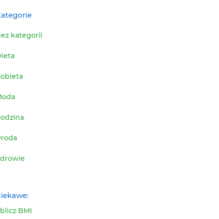
ategorie
ez kategorii
ieta
obieta
Moda
odzina
roda
drowie
iekawe:
blicz BMI