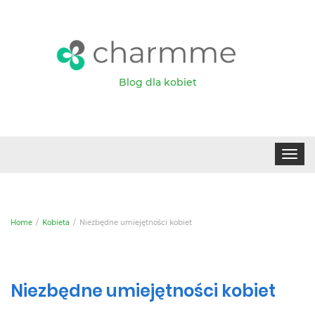
Blog dla kobiet
Toggle
navigat
Home
Kobieta
Niezbędne umiejętności kobiet
Niezbędne umiejętności kobiet