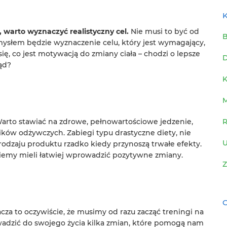
K
 warto wyznaczyć realistyczny cel.
Nie musi to być od
B
ysłem będzie wyznaczenie celu, który jest wymagający,
ię, co jest motywacją do zmiany ciała – chodzi o lepsze
D
ąd?
K
R
arto stawiać na zdrowe, pełnowartościowe jedzenie,
ków odżywczych. Zabiegi typu drastyczne diety, nie
U
odzaju produktu rzadko kiedy przynoszą trwałe efekty.
iemy mieli łatwiej wprowadzić pozytywne zmiany.
Z
C
cza to oczywiście, że musimy od razu zacząć treningi na
wadzić do swojego życia kilka zmian, które pomogą nam