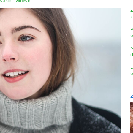
wianie
zdrowie
Z
z
P
w
M
d
D
w
Z