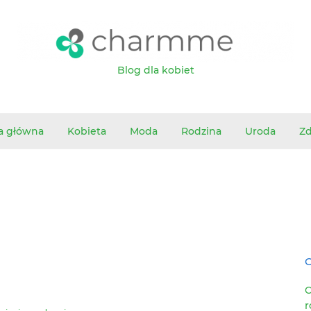
Blog dla kobiet
a główna
Kobieta
Moda
Rodzina
Uroda
Z
O
C
r