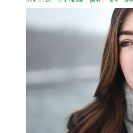
5 maja 2023
Dieta
Zdrowie
jedzenie
oczy
odży