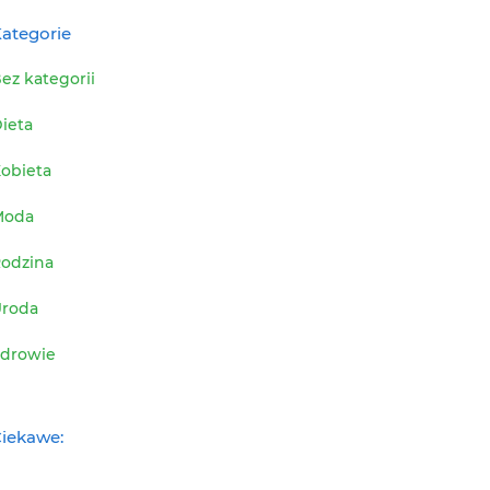
ategorie
ez kategorii
ieta
obieta
Moda
odzina
roda
drowie
iekawe: