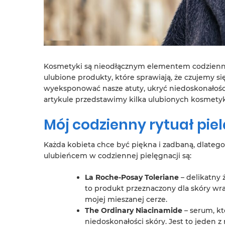
Kosmetyki są nieodłącznym elementem codziennej 
ulubione produkty, które sprawiają, że czujemy s
wyeksponować nasze atuty, ukryć niedoskonałości
artykule przedstawimy kilka ulubionych kosmety
Mój codzienny rytuał pie
Każda kobieta chce być piękna i zadbaną, dlateg
ulubieńcem w codziennej pielęgnacji są:
La Roche-Posay Toleriane
– delikatny ż
to produkt przeznaczony dla skóry wra
mojej mieszanej cerze.
The Ordinary Niacinamide
– serum, kt
niedoskonałości skóry. Jest to jeden 