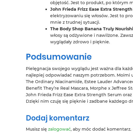
objętość. Jest to produkt, po którym m
John Frieda Frizz Ease Extra Strengt
elektryzowaniu się włosów. Jest to pr
mnie z trudnej sytuacji.
The Body Shop Banana Truly Nourish
włosy są odżywione i nawilżone. Zawsz
wyglądały zdrowo i pięknie.
Podsumowanie
Pielęgnacja swojego wyglądu jest ważna dla każd
najlepiej odpowiadać naszym potrzebom. Moimi u
The Ordinary Niacinamide, Estee Lauder Advanced
Benefit They’re Real Mascara, Morphe x Jeffree Star
John Frieda Frizz Ease Extra Strength Serum ora
Dzięki nim czuję się pięknie i zadbane każdego dn
Dodaj komentarz
Musisz się
zalogować
, aby móc dodać komentarz.