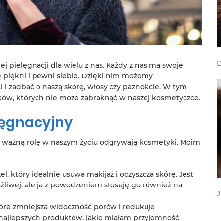
D
pielęgnacji dla wielu z nas. Każdy z nas ma swoje
ię piękni i pewni siebie. Dzięki nim możemy
 i zadbać o naszą skórę, włosy czy paznokcie. W tym
ków, których nie może zabraknąć w naszej kosmetyczce.
lęgnacyjny
o ważną rolę w naszym życiu odgrywają kosmetyki. Moim
el, który idealnie usuwa makijaż i oczyszcza skórę. Jest
żliwej, ale ja z powodzeniem stosuję go również na
J
óre zmniejsza widoczność porów i redukuje
z najlepszych produktów, jakie miałam przyjemność