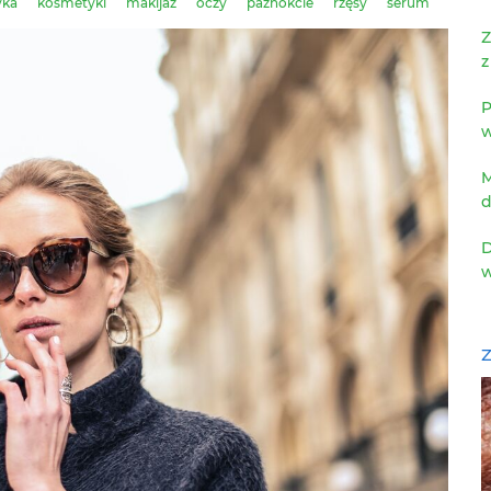
yka
kosmetyki
makijaż
oczy
paznokcie
rzęsy
serum
Z
z
P
w
M
d
D
w
Z