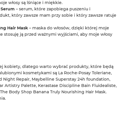
oje włosy są lśniące i miękkie.
h Serum
– serum, które zapobiega puszeniu i
odukt, który zawsze mam przy sobie i który zawsze ratuje
ing Hair Mask
– maska do włosów, dzięki której moje
e stosuję ją przed ważnymi wyjściami, aby moje włosy
ej kobiety, dlatego warto wybrać produkty, które będą
lubionymi kosmetykami są La Roche-Posay Toleriane,
 Night Repair, Maybelline Superstay 24h foundation,
 Artistry Palette, Kerastase Discipline Bain Fluidealiste,
z The Body Shop Banana Truly Nourishing Hair Mask.
ia.