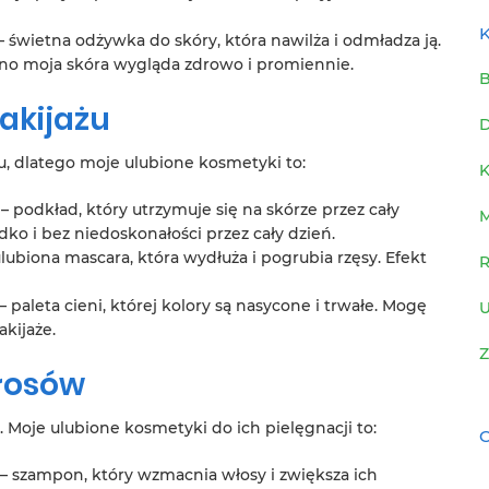
K
– świetna odżywka do skóry, która nawilża i odmładza ją.
ano moja skóra wygląda zdrowo i promiennie.
B
akijażu
D
, dlatego moje ulubione kosmetyki to:
K
– podkład, który utrzymuje się na skórze przez cały
ko i bez niedoskonałości przez cały dzień.
lubiona mascara, która wydłuża i pogrubia rzęsy. Efekt
R
– paleta cieni, której kolory są nasycone i trwałe. Mogę
U
kijaże.
Z
łosów
 Moje ulubione kosmetyki do ich pielęgnacji to:
C
– szampon, który wzmacnia włosy i zwiększa ich