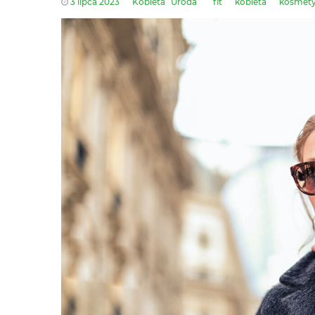
3 lipca 2023
Kobieta
Uroda
fit
kobieta
kosmet