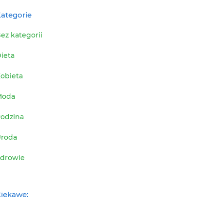
ategorie
ez kategorii
ieta
obieta
Moda
odzina
roda
drowie
iekawe: