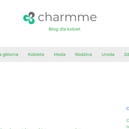
Blog dla kobiet
a główna
Kobieta
Moda
Rodzina
Uroda
Z
O
C
r