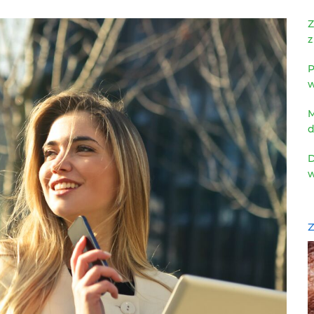
Z
z
P
w
M
d
D
w
Z