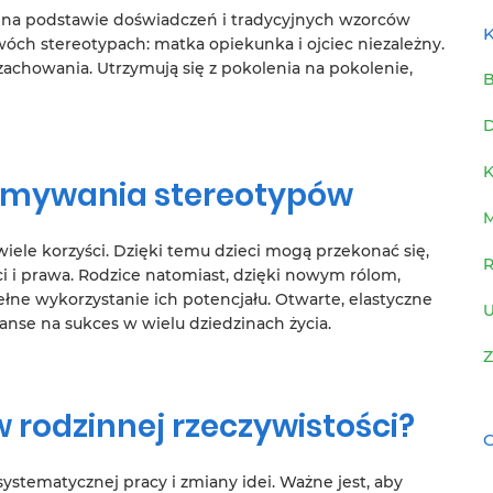
ą na podstawie doświadczeń i tradycyjnych wzorców
K
wóch stereotypach: matka opiekunka i ojciec niezależny.
zachowania. Utrzymują się z pokolenia na pokolenie,
B
D
K
łamywania stereotypów
ele korzyści. Dzięki temu dzieci mogą przekonać się,
R
i i prawa. Rodzice natomiast, dzięki nowym rólom,
łne wykorzystanie ich potencjału. Otwarte, elastyczne
U
anse na sukces w wielu dziedzinach życia.
Z
 rodzinnej rzeczywistości?
C
tematycznej pracy i zmiany idei. Ważne jest, aby