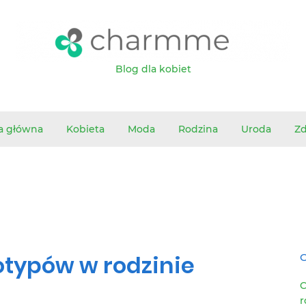
Blog dla kobiet
a główna
Kobieta
Moda
Rodzina
Uroda
Z
typów w rodzinie
O
C
r