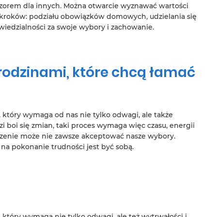
wzorem dla innych. Można otwarcie wyznawać wartości
 kroków: podziału obowiązków domowych, udzielania się
edzialności za swoje wybory i zachowanie.
rodzinami, które chcą łamać
 który wymaga od nas nie tylko odwagi, ale także
zi boi się zmian, taki proces wymaga więc czasu, energii
toczenie może nie zawsze akceptować nasze wybory.
a pokonanie trudności jest być sobą.
który wymaga nie tylko odwagi, ale też wytrwałości i