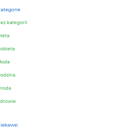
ategorie
ez kategorii
ieta
obieta
Moda
odzina
roda
drowie
iekawe: