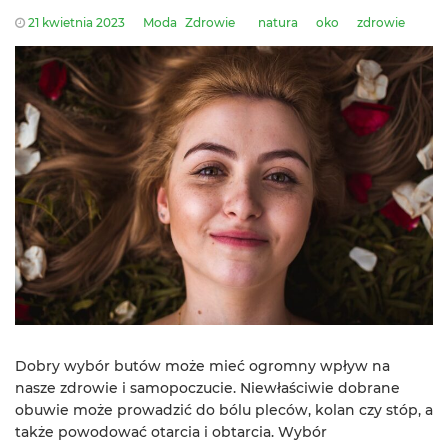
21 kwietnia 2023
Moda
Zdrowie
natura
oko
zdrowie
Dobry wybór butów może mieć ogromny wpływ na
nasze zdrowie i samopoczucie. Niewłaściwie dobrane
obuwie może prowadzić do bólu pleców, kolan czy stóp, a
także powodować otarcia i obtarcia. Wybór