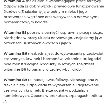
Witamina A
ma działanie wspomagające pracę tarczycy.
Odpowiada za dobry wzrok i prawidłowe funkcjonowanie
śluzówek. Znajdziemy ją w pełnym mleku i jego
przetworach, wątróbce oraz warzywach o czerwonym i
pomarańczowym kolorze.
Witamina B1
poprawia pamięć i usprawnia pracę mózgu.
Niezbędna w pracy układu nerwowego. Znajdziemy ją w
orzechach, suszonych owocach i jajach.
Witamina B6
niezbędna jest do wytwarzania przeciwciał,
czerwonych krwinek i hormonów. Witamina B6 łagodzi
bóle menstruacyjne. Produkty, w których znajdziesz
witaminę B6 to banany, orzechy, ryby i drób.
Witamina B9
to inaczej kwas foliowy. Niezastąpiona w
trakcie ciąży. Odpowiada za wytwarzanie i dojrzewanie
czerwonych krwinek. Bierze udział w podziałach
komórkowych. Obecna w brokułach, szparagach i zółtku
jaj.