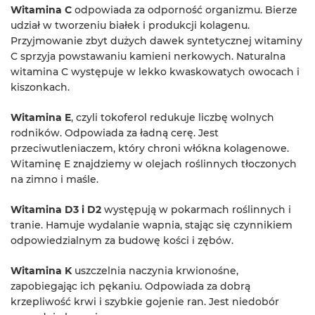
Witamina C
odpowiada za odporność organizmu. Bierze
udział w tworzeniu białek i produkcji kolagenu.
Przyjmowanie zbyt dużych dawek syntetycznej witaminy
C sprzyja powstawaniu kamieni nerkowych. Naturalna
witamina C występuje w lekko kwaskowatych owocach i
kiszonkach.
Witamina E
, czyli tokoferol redukuje liczbę wolnych
rodników. Odpowiada za ładną cerę. Jest
przeciwutleniaczem, który chroni włókna kolagenowe.
Witaminę E znajdziemy w olejach roślinnych tłoczonych
na zimno i maśle.
Witamina D3 i D2
występują w pokarmach roślinnych i
tranie. Hamuje wydalanie wapnia, stając się czynnikiem
odpowiedzialnym za budowę kości i zębów.
Witamina K
uszczelnia naczynia krwionośne,
zapobiegając ich pękaniu. Odpowiada za dobrą
krzepliwość krwi i szybkie gojenie ran. Jest niedobór