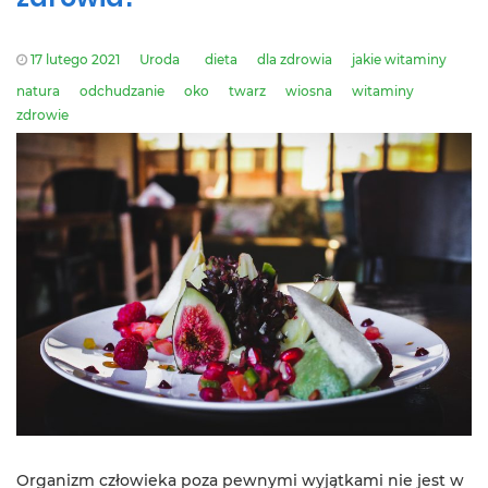
17 lutego 2021
Uroda
dieta
dla zdrowia
jakie witaminy
natura
odchudzanie
oko
twarz
wiosna
witaminy
zdrowie
Organizm człowieka poza pewnymi wyjątkami nie jest w