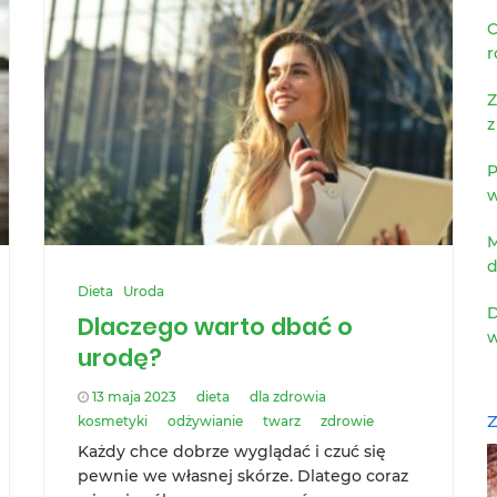
C
r
Z
z
P
w
M
d
Dieta
Uroda
D
Dlaczego warto dbać o
w
urodę?
13 maja 2023
dieta
dla zdrowia
Z
kosmetyki
odżywianie
twarz
zdrowie
Każdy chce dobrze wyglądać i czuć się
pewnie we własnej skórze. Dlatego coraz