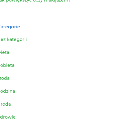
ategorie
ez kategorii
ieta
obieta
Moda
odzina
roda
drowie