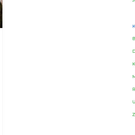
K
B
D
K
R
U
Z