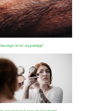
laczego brwi wypadają?
ak powiększyć oczy makijażem?